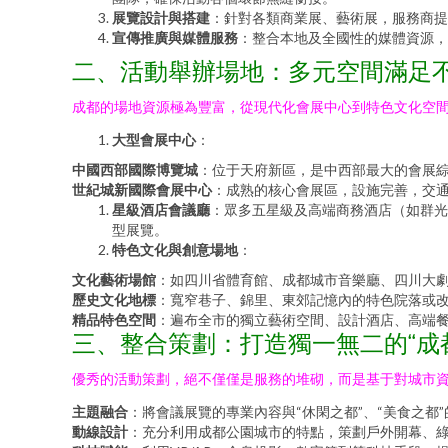
展覽設計與搭建
：針對各類商業展、藝術展，服務商提
宣傳推廣與媒體服務
：整合本地及全國性的媒體資源，
二、活動舉辦場地：多元空間滿足
成都的場地資源極為豐富，從現代化會展中心到特色文化空
大型會展中心
：
中國西部國際博覽城
：位于天府新區，是中西部最大的會展
世紀城新國際會展中心
：成熟的核心會展區，設施完善，交
星級酒店會議廳
：眾多五星級及高端商務酒店（如群光
型展覽。
特色文化與創意場地
：
文化藝術場館
：如四川省體育館、成都城市音樂廳、四川大
歷史文化地標
：寬窄巷子、錦里、東郊記憶內的特色院落或
精品特色空間
：遍布全市的獨立藝術空間、設計酒店、高端
三、整合策劃：打造獨一無二的“成
優秀的活動策劃，絕不僅僅是服務的堆砌，而是基于對城市
主題融合
：將會議展覽的專業內容與“休閑之都”、“美食之
動線設計
：充分利用成都公園城市的特點，策劃戶外開幕、