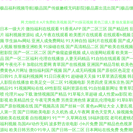
极品福利视频导航|极品国产传媒嫩模无码影院|极品露出流出国产|极品馒
日本一级大片
微拍福利在线观看
91香蕉APP
国产二区三区
国产精品性
久草视屏网 欧美另类色图视频 操人人在线观看 国产中文11 久久肏狠狠肏视
片
福利视频资源站
成人午夜在线观看
欧美图片在线观看
在线观看h视频
频
学生妹Av网站
亚洲人成免费网站
91大神自拍
福利片在线观看
国产成
人视频
狠狠撸亚洲欧美
91操碰在线
国产高清精品二区
国产欧美在线视频
网 尤物喷水 A片免费欧美视频 国产91探花视频 黄色三级人妻 狼友最新福
慰影院
国产一区二区二区
国产偷窥盗摄视频
成人动漫网站观看
欧美第一
品
国产一区二区福利
伦理在线播放
人妻无码精品
91自拍在线观看
国产
这里有精品6 欧洲精品久区 日韩awww新片 五月丁香婷婷成人 97超碰在
网
午夜伦不卡
加勒比性爱网
青草国产在线视频
亚洲国产精品导航
欧美
费黄色A片网址
微拍福利国产视频
国产人成无码视频
国产原创区色花堂
日韩91
久草福利视频网
91日日夜夜91
超碰碰天天操
91草草酒店视频
韩
激情小说 丝袜美腿性爱 性爱日韩 91久久a AV天堂伦理电影 超碰人人操9
人影院在线播放
欧美足交一区二区
91视频电影
另类四虎
亚洲东京热
国
精品91
91视频网站在线
69性影院
福利资源在线
91自拍最新网址
青青草
频 天堂网AV手机版 一区二区机械 91瑟瑟视频导航 啊v视频 国产h片在线
喷
伦理片app下载
激情视频国产精品
91草莓久草超碰
成人性爱aa影院
欧
影视
欧美精品性交
午夜宅男免费
另类亚洲色情
家庭乱伦理电影
91草B
国产原创视频在线
国产视频高清
国产丝袜一区
黄色av网址大全
人妻乱视
香蕉视屏 91大片在线观看 AV传媒在线观看 成人小电影91 国产天堂网
人第一页
国产日韩欧美电影
久久机热
成人午夜网
黄色天堂男人
操视频免
级欧美在线观看
自拍视频91
91艹艹
久草网在线
18福利影院
老司机蜜桃
礼专区 AV福利激情 成人黄色电影网址 韩国表态av 日本人妖五区 午夜成
福利视频
岛国AV动作无码
波多野吉依电影
小h片免费
国产精品色色视屏
源站
欧美日韩另类0
91华人
国产日韩一区二区
日本网站在线免费
免费潮