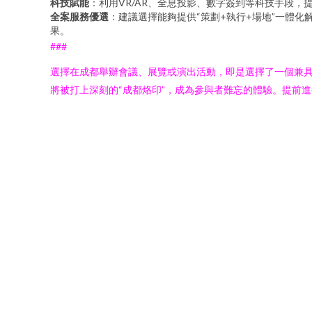
科技賦能
：利用VR/AR、全息投影、數字簽到等科技手段
全案服務優選
：建議選擇能夠提供“策劃+執行+場地”一體
果。
###
選擇在成都舉辦會議、展覽或演出活動，即是選擇了一個兼
將被打上深刻的“成都烙印”，成為參與者難忘的體驗。提前