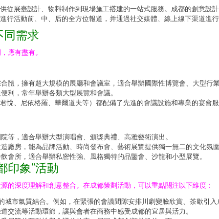
供從展臺設計、物料制作到現場施工搭建的一站式服務。成都的創意設計
進行活動前、中、后的全方位報道，并通過社交媒體、線上線下渠道進行
不同需求
間，應有盡有。
綜合體，擁有超大規模的展廳和會議室，適合舉辦國際性博覽會、大型行
通便利，常年舉辦各類大型展覽和會議。
君悅、尼依格羅、華爾道夫等）都配備了先進的會議設施和專業的宴會服
劇院等，適合舉辦大型演唱會、頒獎典禮、高雅藝術演出。
改造廠房，能為品牌活動、時尚發布會、藝術展覽提供獨一無二的文化氛
餐飲會所，適合舉辦私密性強、風格獨特的品鑒會、沙龍和小型展覽。
都印象”活動
資源的深度理解和創意整合。在成都策劃活動，可以重點關注以下維度：
都”的城市氣質結合。例如，在緊張的會議間隙安排川劇變臉欣賞、茶歇引
綠道交流等活動環節，讓與會者在商務中感受成都的宜居與活力。