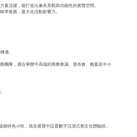
力量活躍，能打造出兼具美觀與功能性的展覽空間。
精準推廣，最大化活動影響力。
業峰會。
務團隊，適合舉辦中高端的商務會議、發布會、晚宴及中小
圍。
入成都特色小吃，或在展覽中設置數字沉浸式蜀文化體驗區。