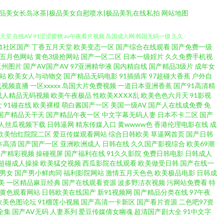
极品美女长岛冰茶|极品美女自慰喷水|极品美乳在线私拍
网站地图
91社区国产
丁香五月天堂
欧美变态一区
国产综合在线观看
国产免费一级
合 欧美成人理论 天堂福利av 成人福利导航AV 久久露脸视频 日本蜜桃综合
五月色网站
黄色3级抢网站
国产一区二区
日本一级婬片
久久免费手机视
亚州图片
国产AV国产AV
97亚洲精华液
国内精自线
国产精品3级片
成年女
站
欧美女人与动物交
国产精品无码电影
91插插库
97超碰大香蕉
户外自
堂 在线AⅤ 91涩涩蜜桃 av午夜看片视频 岛国成人网 韩国无码一级 久久
线视频直播
一区xxxxx
岛国大片免费视频
一道日本亚洲香蕉
国产91高清精
成人精品无码视频
欧美午夜极品
性欧美ⅩⅩⅩⅩ乱
欧美色色六月天
91影视
线视频 wwwwww日本 传媒精品国产9 国产九区一区在线 九一一区 老司机
女
91碰在线
欧美裸模
萌白酱国产一区
美国一级AV
国产人在线成免费
免
国产精品天干天
国产精品午夜一区
中文字幕无码人妻
日本不卡二区
国产
人丝瓜视频下载
日韩逼网
精东传媒入口
黄wwww色
香港伦理电影在线
成
网在线观看 aⅴ五月亭 豆花av岛国 国产在线999 玖玖在线精品 日本αV视
欧美怡红院院二区
爱豆传媒观看网站
综合日韩欧美
草逼网首页
国产日韩
本高清
国产国产一区
亚洲欧洲成人
日韩在线
久久国产影视综合
欧美69潮
角 国产86精选 国产做受高潮豆麻 九一性爱免视频 男人天堂色情AV 色色91
国产精彩视频
操碰视屏
国产福利在线
91久久影院
免费日韩电影
日韩成人
超碰成人操操
欧美猛交视频
西瓜影院在线观看
欧美做受日韩
国产在线一
1男女
国产男小鲜肉同
福利影院网站
激情五月天色色
欧美极品电影
日韩成
产欧美撸日韩 狼友www 欧美私人激情 色呦呦国产 亚洲黄色在线看 91福
美
一区精品麻豆经典
国产在线观看资源
波多野洁衣视频
污网站免费看
特
V黄色观看网站
日韩欧美在线国产
新91视频网
国产精品分类在线
97午夜
 麻豆精品123 人妻精品系列 探花三级片 中文字幕精东影业 97超碰夫妻资
欧美色图论坛
91榴莲小视频
国产高清一卡新区
国产看片资源
二色吧97资
全集
国产AV无码
人妻系列
爱豆传媒倩女幽魂
超清国产剧大全
91中文字