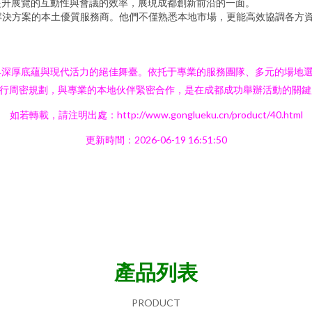
，提升展覽的互動性與會議的效率，展現成都創新前沿的一面。
化解決方案的本土優質服務商。他們不僅熟悉本地市場，更能高效協調各方
具深厚底蘊與現代活力的絕佳舞臺。依托于專業的服務團隊、多元的場地
進行周密規劃，與專業的本地伙伴緊密合作，是在成都成功舉辦活動的關鍵
如若轉載，請注明出處：http://www.gonglueku.cn/product/40.html
更新時間：2026-06-19 16:51:50
產品列表
PRODUCT