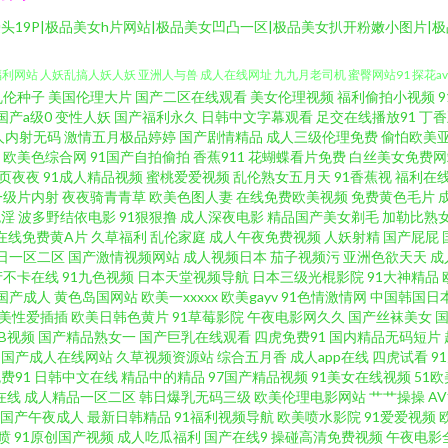
头19P|极品美女h片网站|极品美女凹凸一区|极品美女扒开粉嫩小图片|
乱伦种子
美国伦理大片
国产二区在线观看
美女伦理视频
福利偷拍小视频
频 欧美另类TS伪娘 日韩色情三级网 亚洲综合28p a片三级片 丁香影院 久久狠狠综
国产a级0
变性人妖
国产福利永久
日韩中文字幕观看
足交在线播放91
丁香
人内射无码
激情五月极品婷婷
国产剧情精品
成人三级伦理免费
偷怕欧美
欧美色综合网
91国产自拍偷拍
香蕉911
花蝴蝶看片免费
白丝美女免费网
利网站 人妖乱搞人妖人妖 亚洲人与兽 成人在线网址 九九月老司机 蜜臀网站91 探花av天
页夜夜
91成人精品视频
蜜桃爱爱视频
乱伦熟女五月天
91香蕉视
福利在
一级片内射
夜夜骑青青草
欧美色图人妻
在线免费欧美视频
免费黄色毛片
线人人 超碰人人艹 国产精品1区2区 精品大香蕉 欧美性爱网站大全 伊人新址 91蝌蚪在
色淫
波多野结依电影
91狠狠撸
成人深夜电影
精品国产美女剃毛
加勒比熟
在线免费黄A片
久草福利
乱伦家庭
成人午夜免费视频
人妖射精
国产屁屁
日一区二区
国产激情视频网站
成人视频日本
茄子视频污
亚洲色欲天天
成
1 后入黑丝少妇 久久综合色网 欧美在线撸视频 日韩午夜成人无码 伊人影院能玩av 91官
产不卡在线
91九色视频
日本天堂视频导航
日本三级光棍影院
91大神精品
国产成人
黄色岛国网站
欧美一xxxxx
欧美gayv
91色情激情网
中国韩国日
下载 激情内射欧美 美女AA片 熟妇视频91 51国产视频自拍 97人妻啪啪 超碰在线奸海
美性爱插插
欧美日韩色黄片
91草莓影院
午夜电影网久久
国产丝袜美女
草B视频
国产精品熟女一
国产巨乳在线观看
四虎免费91
国内精品无码短片
国产成人在线网站
久草视频资源站
综合五月香
成人app在线
四虎试看
9
 久草福利天堂 女人天堂网 午夜福利视频久草 综合网日韩 91在线天堂 大香蕉久久综合 国
费91
日韩中文在线
精品中的精品
97国产精品视频
91美女在线视频
51欧
在线
成人精品一区二区
韩日爆乳无码三级
欧美伦理电影网站
艹艹操操
A
人骚蜜桃网 在线资源91 91手机免费视频 WWW俺去也 豆花视频九一免费 激情AV春色
国产午夜成人
最新日韩精品
91福利视频导航
欧美喷水影院
91爱爱视频
喷
91原创国产视频
成人吃瓜福利
国产在线9
操碰高清免费视频
午夜电影