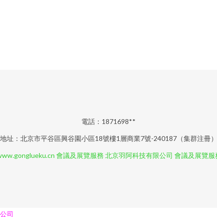
電話：1871698**
地址：北京市平谷區興谷園小區18號樓1層商業7號-240187（集群注冊
www.gonglueku.cn
會議及展覽服務
北京羽阿科技有限公司
會議及展覽服
公司