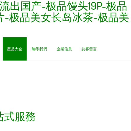
出国产-极品馒头19P-极品
片-极品美女长岛冰茶-极品美
產品大全
聯系我們
企業信息
訪客留言
站式服務